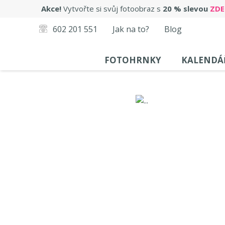
Akce!
Vytvořte si svůj fotoobraz s
20 % slevou
ZDE
602 201 551
Jak na to?
Blog
FOTOHRNKY
KALENDÁ