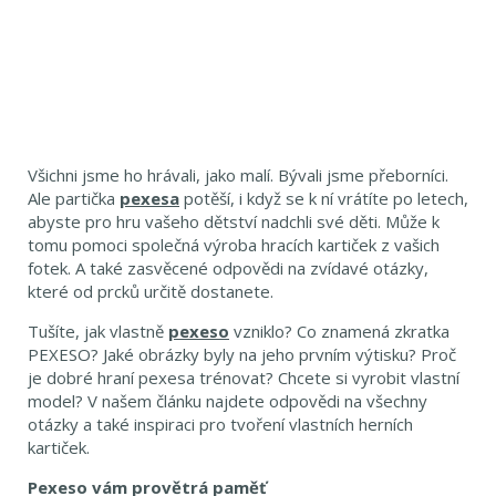
Všichni jsme ho hrávali, jako malí. Bývali jsme přeborníci.
Ale partička
pexesa
potěší, i když se k ní vrátíte po letech,
abyste pro hru vašeho dětství nadchli své děti. Může k
tomu pomoci společná výroba hracích kartiček z vašich
fotek. A také zasvěcené odpovědi na zvídavé otázky,
které od prcků určitě dostanete.
Tušíte, jak vlastně
pexeso
vzniklo? Co znamená zkratka
PEXESO? Jaké obrázky byly na jeho prvním výtisku? Proč
je dobré hraní pexesa trénovat? Chcete si vyrobit vlastní
model? V našem článku najdete odpovědi na všechny
otázky a také inspiraci pro tvoření vlastních herních
kartiček.
Pexeso vám provětrá paměť