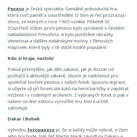
Pexeso
je česká specialita. Geniálně jednoduchá hra,
která cvičí paměť a soustředění. O čem je řeč prozrazují i
slova, ze kterých v roce 1965 vznikla: PEkelně SE
SOustřeď. Vůbec první pexeso bylo vyrobené v českém
nakladatelství Pressfoto. A bylo potištěné obrázky
Vinnetoua a dalšími indiánskými motivy z filmových
mayovek, které byly v té době hodně populární.
Kdo si hraje, nezlobí
Pokud přemýšlíte, jak děti zabavit, jak je dostat od
počítačů k aktivnější zábavě, zkuste je nadchnout pro
společné tvoření pexesa z vašich fotek. Spoustu legrace
si užijete už při focení obrázků na herní kartičky a zapátrat
můžete i v rodinných archivech. Z vybraných fotek si pak v
našem on-line editoru vytvoříte hru, která určitě
zaboduje.
Dakar i Bobek
Výhodou
fotopexesa
je, že si každý může vybrat, o čem
jeho hra bude. Náš šéf Martin Macík závodí na Dakaru a