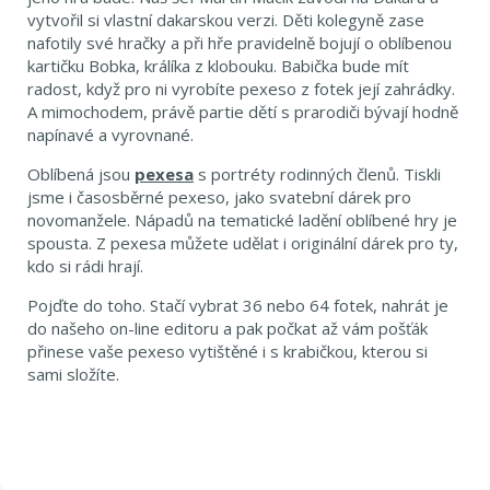
vytvořil si vlastní dakarskou verzi. Děti kolegyně zase
nafotily své hračky a při hře pravidelně bojují o oblíbenou
kartičku Bobka, králíka z klobouku. Babička bude mít
radost, když pro ni vyrobíte pexeso z fotek její zahrádky.
A mimochodem, právě partie dětí s prarodiči bývají hodně
napínavé a vyrovnané.
Oblíbená jsou
pexesa
s portréty rodinných členů. Tiskli
jsme i časosběrné pexeso, jako svatební dárek pro
novomanžele. Nápadů na tematické ladění oblíbené hry je
spousta. Z pexesa můžete udělat i originální dárek pro ty,
kdo si rádi hrají.
Pojďte do toho. Stačí vybrat 36 nebo 64 fotek, nahrát je
do našeho on-line editoru a pak počkat až vám pošťák
přinese vaše pexeso vytištěné i s krabičkou, kterou si
sami složíte.