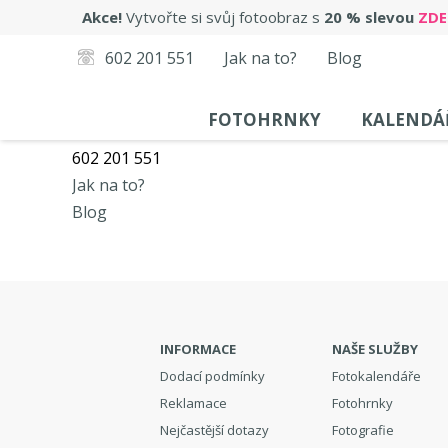
Akce!
Vytvořte si svůj fotoobraz s
20 % slevou
ZDE
602 201 551
Jak na to?
Blog
FOTOHRNKY
KALENDÁ
602 201 551
Jak na to?
Blog
INFORMACE
NAŠE SLUŽBY
Dodací podmínky
Fotokalendáře
Reklamace
Fotohrnky
Nejčastější dotazy
Fotografie